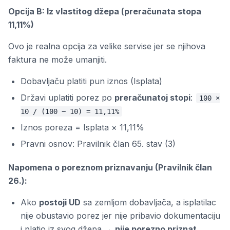
Opcija B: Iz vlastitog džepa (preračunata stopa
11,11%)
Ovo je realna opcija za velike servise jer se njihova
faktura ne može umanjiti.
Dobavljaču platiti pun iznos (Isplata)
Državi uplatiti porez po
preračunatoj stopi
:
100 ×
10 / (100 − 10) = 11,11%
Iznos poreza = Isplata × 11,11%
Pravni osnov: Pravilnik član 65. stav (3)
Napomena o poreznom priznavanju (Pravilnik član
26.):
Ako
postoji UD
sa zemljom dobavljača, a isplatilac
nije obustavio porez jer nije pribavio dokumentaciju
i platio iz svog džepa →
nije porezno priznat