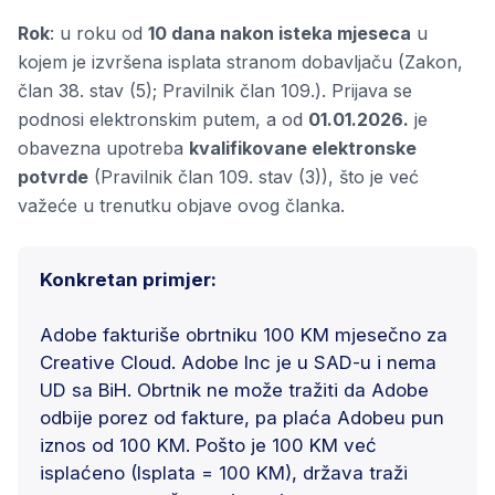
Rok
: u roku od
10 dana nakon isteka mjeseca
u
kojem je izvršena isplata stranom dobavljaču (Zakon,
član 38. stav (5); Pravilnik član 109.). Prijava se
podnosi elektronskim putem, a od
01.01.2026.
je
obavezna upotreba
kvalifikovane elektronske
potvrde
(Pravilnik član 109. stav (3)), što je već
važeće u trenutku objave ovog članka.
Konkretan primjer:
Adobe fakturiše obrtniku 100 KM mjesečno za
Creative Cloud. Adobe Inc je u SAD-u i nema
UD sa BiH. Obrtnik ne može tražiti da Adobe
odbije porez od fakture, pa plaća Adobeu pun
iznos od 100 KM. Pošto je 100 KM već
isplaćeno (Isplata = 100 KM), država traži