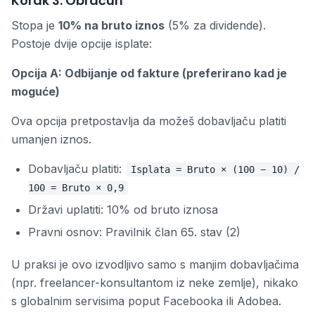
Korak 3: Obračun
Stopa je
10% na bruto iznos
(5% za dividende).
Postoje dvije opcije isplate:
Opcija A: Odbijanje od fakture (preferirano kad je
moguće)
Ova opcija pretpostavlja da možeš dobavljaču platiti
umanjen iznos.
Dobavljaču platiti:
Isplata = Bruto × (100 − 10) /
100 = Bruto × 0,9
Državi uplatiti: 10% od bruto iznosa
Pravni osnov: Pravilnik član 65. stav (2)
U praksi je ovo izvodljivo samo s manjim dobavljačima
(npr. freelancer-konsultantom iz neke zemlje), nikako
s globalnim servisima poput Facebooka ili Adobea.