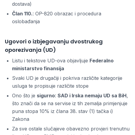
dostava)
Član 110.
: OP-820 obrazac i procedura
oslobađanja
Ugovori o izbjegavanju dvostrukog
oporezivanja (UD)
Listu i tekstove UD-ova objavljuje
Federalno
ministarstvo finansija
Svaki UD je drugačiji i pokriva različite kategorije
usluga te propisuje različite stope
Ono što je
sigurno
:
SAD i Irska nemaju UD sa BiH
,
što znači da se na servise iz tih zemalja primjenjuje
puna stopa 10% iz člana 38. stav (1) tačka i)
Zakona
Za sve ostale slučajeve obavezno provjeri trenutnu