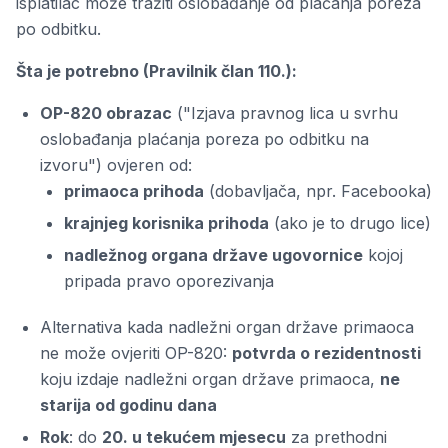
isplatilac može tražiti oslobađanje od plaćanja poreza
po odbitku.
Šta je potrebno (Pravilnik član 110.):
OP-820 obrazac
("Izjava pravnog lica u svrhu
oslobađanja plaćanja poreza po odbitku na
izvoru") ovjeren od:
primaoca prihoda
(dobavljača, npr. Facebooka)
krajnjeg korisnika prihoda
(ako je to drugo lice)
nadležnog organa države ugovornice
kojoj
pripada pravo oporezivanja
Alternativa kada nadležni organ države primaoca
ne može ovjeriti OP-820:
potvrda o rezidentnosti
koju izdaje nadležni organ države primaoca,
ne
starija od godinu dana
Rok
: do
20. u tekućem mjesecu
za prethodni