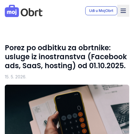
MojObrt - Moj Obrt aplikacija za vođenje knjiga obrta u Bo
Uđi u MojObrt
Porez po odbitku za obrtnike:
usluge iz inostranstva (Facebook
ads, SaaS, hosting) od 01.10.2025.
15. 5. 2026.