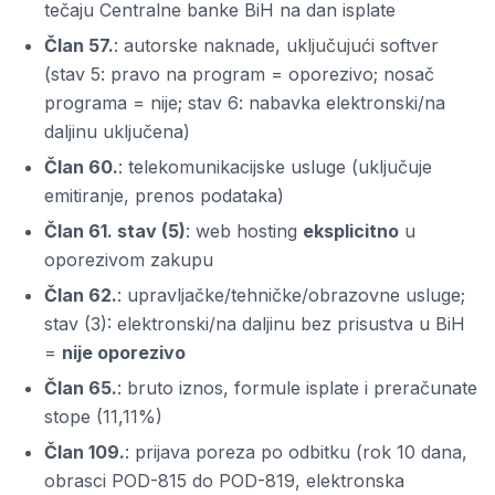
tečaju Centralne banke BiH na dan isplate
Član 57.
: autorske naknade, uključujući softver
(stav 5: pravo na program = oporezivo; nosač
programa = nije; stav 6: nabavka elektronski/na
daljinu uključena)
Član 60.
: telekomunikacijske usluge (uključuje
emitiranje, prenos podataka)
Član 61. stav (5)
: web hosting
eksplicitno
u
oporezivom zakupu
Član 62.
: upravljačke/tehničke/obrazovne usluge;
stav (3): elektronski/na daljinu bez prisustva u BiH
=
nije oporezivo
Član 65.
: bruto iznos, formule isplate i preračunate
stope (11,11%)
Član 109.
: prijava poreza po odbitku (rok 10 dana,
obrasci POD-815 do POD-819, elektronska