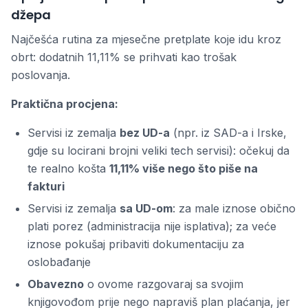
džepa
Najčešća rutina za mjesečne pretplate koje idu kroz
obrt: dodatnih 11,11% se prihvati kao trošak
poslovanja.
Praktična procjena:
Servisi iz zemalja
bez UD-a
(npr. iz SAD-a i Irske,
gdje su locirani brojni veliki tech servisi): očekuj da
te realno košta
11,11% više nego što piše na
fakturi
Servisi iz zemalja
sa UD-om
: za male iznose obično
plati porez (administracija nije isplativa); za veće
iznose pokušaj pribaviti dokumentaciju za
oslobađanje
Obavezno
o ovome razgovaraj sa svojim
knjigovođom prije nego napraviš plan plaćanja, jer