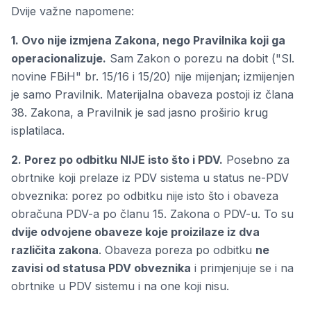
Dvije važne napomene:
1. Ovo nije izmjena Zakona, nego Pravilnika koji ga
operacionalizuje.
Sam Zakon o porezu na dobit ("Sl.
novine FBiH" br. 15/16 i 15/20) nije mijenjan; izmijenjen
je samo Pravilnik. Materijalna obaveza postoji iz člana
38. Zakona, a Pravilnik je sad jasno proširio krug
isplatilaca.
2. Porez po odbitku NIJE isto što i PDV.
Posebno za
obrtnike koji prelaze iz PDV sistema u status ne-PDV
obveznika: porez po odbitku nije isto što i obaveza
obračuna PDV-a po članu 15. Zakona o PDV-u. To su
dvije odvojene obaveze koje proizilaze iz dva
različita zakona
. Obaveza poreza po odbitku
ne
zavisi od statusa PDV obveznika
i primjenjuje se i na
obrtnike u PDV sistemu i na one koji nisu.