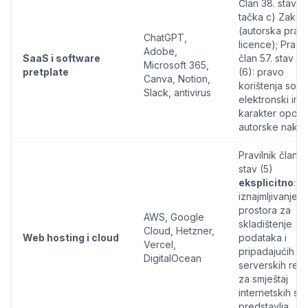
Član 38. stav (1
tačka c) Zakon
(autorska prava
ChatGPT,
licence); Pravil
Adobe,
SaaS i software
član 57. stav (5)
Microsoft 365,
pretplate
(6): pravo
Canva, Notion,
korištenja soft
Slack, antivirus
elektronski ima
karakter opore
autorske nakn
Pravilnik član 6
stav (5)
eksplicitno
:
iznajmljivanje
prostora za
AWS, Google
skladištenje
Cloud, Hetzner,
Web hosting i cloud
podataka i
Vercel,
pripadajućih
DigitalOcean
serverskih res
za smještaj
internetskih str
predstavlja