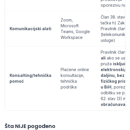
oporezivu nak
Član 38. stav (1
Zoom,
tačka h) Zakon
Microsoft
Komunikacijski alati
Pravilnik član 6
Teams, Google
(telekomunikac
Workspace
usluge)
Pravilnik član 6
ali
ako se uslu
pruža
isključi
Plaćene online
elektronski/n
Konsalting/tehnička
konsultacije,
daljinu, bez
pomoć
tehnička
fizičkog prisu
podrška
u BiH
, porez p
odbitku se po 
62. stav (3)
ne
obračunava
Šta NIJE pogođeno