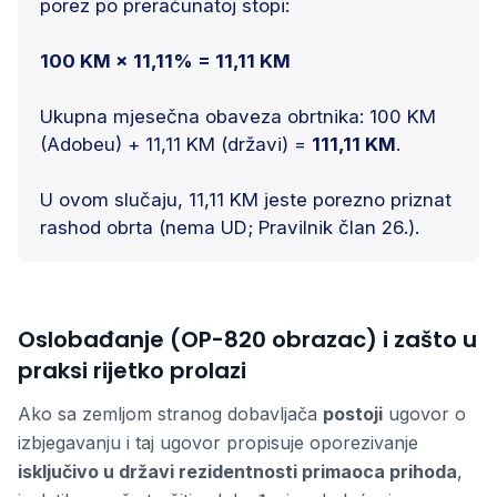
porez po preračunatoj stopi:
100 KM × 11,11% = 11,11 KM
Ukupna mjesečna obaveza obrtnika: 100 KM
(Adobeu) + 11,11 KM (državi) =
111,11 KM
.
U ovom slučaju, 11,11 KM jeste porezno priznat
rashod obrta (nema UD; Pravilnik član 26.).
Oslobađanje (OP-820 obrazac) i zašto u
praksi rijetko prolazi
Ako sa zemljom stranog dobavljača
postoji
ugovor o
izbjegavanju i taj ugovor propisuje oporezivanje
isključivo u državi rezidentnosti primaoca prihoda
,