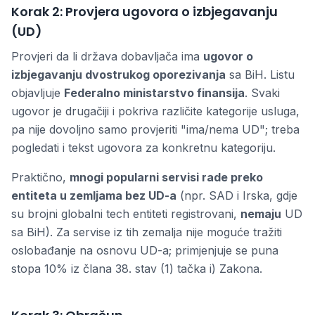
Korak 2: Provjera ugovora o izbjegavanju
(UD)
Provjeri da li država dobavljača ima
ugovor o
izbjegavanju dvostrukog oporezivanja
sa BiH. Listu
objavljuje
Federalno ministarstvo finansija
. Svaki
ugovor je drugačiji i pokriva različite kategorije usluga,
pa nije dovoljno samo provjeriti "ima/nema UD"; treba
pogledati i tekst ugovora za konkretnu kategoriju.
Praktično,
mnogi popularni servisi rade preko
entiteta u zemljama bez UD-a
(npr. SAD i Irska, gdje
su brojni globalni tech entiteti registrovani,
nemaju
UD
sa BiH). Za servise iz tih zemalja nije moguće tražiti
oslobađanje na osnovu UD-a; primjenjuje se puna
stopa 10% iz člana 38. stav (1) tačka i) Zakona.