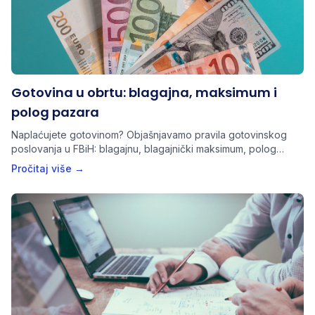
Gotovina u obrtu: blagajna, maksimum i
polog pazara
Naplaćujete gotovinom? Objašnjavamo pravila gotovinskog
poslovanja u FBiH: blagajnu, blagajnički maksimum, polog
pazara i dokumente koje obrt mora imati.
Pročitaj više →