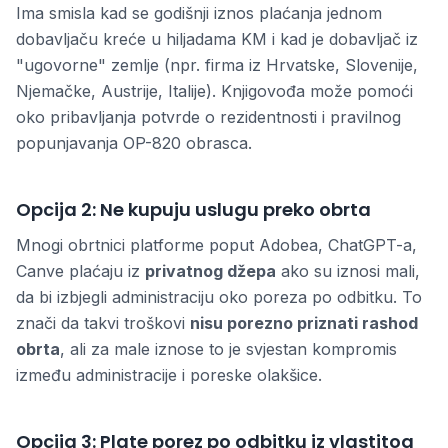
Ima smisla kad se godišnji iznos plaćanja jednom
dobavljaču kreće u hiljadama KM i kad je dobavljač iz
"ugovorne" zemlje (npr. firma iz Hrvatske, Slovenije,
Njemačke, Austrije, Italije). Knjigovođa može pomoći
oko pribavljanja potvrde o rezidentnosti i pravilnog
popunjavanja OP-820 obrasca.
Opcija 2: Ne kupuju uslugu preko obrta
Mnogi obrtnici platforme poput Adobea, ChatGPT-a,
Canve plaćaju iz
privatnog džepa
ako su iznosi mali,
da bi izbjegli administraciju oko poreza po odbitku. To
znači da takvi troškovi
nisu porezno priznati rashod
obrta
, ali za male iznose to je svjestan kompromis
između administracije i poreske olakšice.
Opcija 3: Plate porez po odbitku iz vlastitog