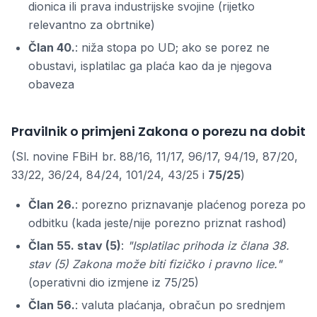
dionica ili prava industrijske svojine (rijetko
relevantno za obrtnike)
Član 40.
: niža stopa po UD; ako se porez ne
obustavi, isplatilac ga plaća kao da je njegova
obaveza
Pravilnik o primjeni Zakona o porezu na dobit
(Sl. novine FBiH br. 88/16, 11/17, 96/17, 94/19, 87/20,
33/22, 36/24, 84/24, 101/24, 43/25 i
75/25
)
Član 26.
: porezno priznavanje plaćenog poreza po
odbitku (kada jeste/nije porezno priznat rashod)
Član 55. stav (5)
:
"Isplatilac prihoda iz člana 38.
stav (5) Zakona može biti fizičko i pravno lice."
(operativni dio izmjene iz 75/25)
Član 56.
: valuta plaćanja, obračun po srednjem