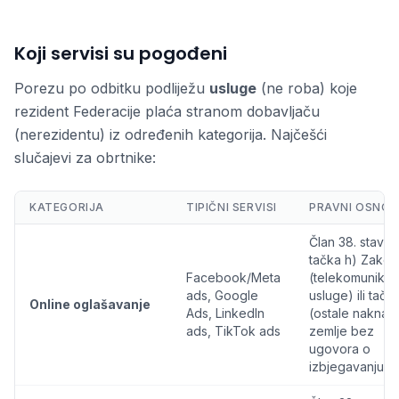
Koji servisi su pogođeni
Porezu po odbitku podliježu
usluge
(ne roba) koje
rezident Federacije plaća stranom dobavljaču
(nerezidentu) iz određenih kategorija. Najčešći
slučajevi za obrtnike:
KATEGORIJA
TIPIČNI SERVISI
PRAVNI OSNO
Član 38. stav (1
tačka h) Zakon
Facebook/Meta
(telekomunikac
ads, Google
usluge) ili tačka
Online oglašavanje
Ads, LinkedIn
(ostale naknad
ads, TikTok ads
zemlje bez
ugovora o
izbjegavanju)