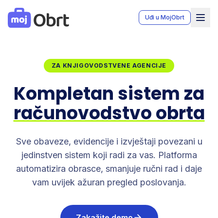
MojObrt - Moj Obrt aplikacija za vođenje knjiga obrta u Bo
Uđi u MojObrt
ZA KNJIGOVODSTVENE AGENCIJE
Kompletan sistem za
računovodstvo obrta
Sve obaveze, evidencije i izvještaji povezani u
jedinstven sistem koji radi za vas. Platforma
automatizira obrasce, smanjuje ručni rad i daje
vam uvijek ažuran pregled poslovanja.
Zakažite demo