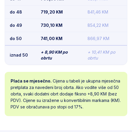
do 48
719,20
KM
841,46
KM
do 49
730,10
KM
854,22
KM
do 50
741,00
KM
866,97
KM
+
8,90
KM po
+
10,41
KM po
iznad
50
obrtu
obrtu
Plaća se mjesečno.
Cijena u tabeli je ukupna mjesečna
pretplata za navedeni broj obrta. Ako vodite više od
50
obrta, svaki dodatni obrt dodaje fiksno +
8,90
KM (bez
PDV). Cijene su izražene u konvertibilnim markama (KM).
PDV se obračunava po stopi od 17%.