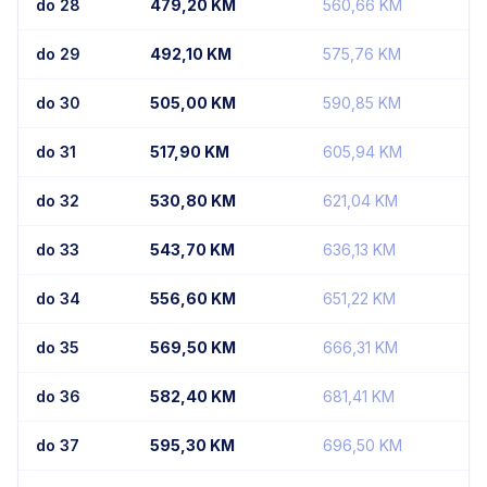
do 28
479,20
KM
560,66
KM
do 29
492,10
KM
575,76
KM
do 30
505,00
KM
590,85
KM
do 31
517,90
KM
605,94
KM
do 32
530,80
KM
621,04
KM
do 33
543,70
KM
636,13
KM
do 34
556,60
KM
651,22
KM
do 35
569,50
KM
666,31
KM
do 36
582,40
KM
681,41
KM
do 37
595,30
KM
696,50
KM