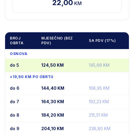
22,00
KM
BROJ
MJESEČNO (BEZ
SA PDV (17%)
OBRTA
PDV)
OSNOVA
do 5
124,50
KM
145,66
KM
+19,90 KM PO OBRTU
do 6
144,40
KM
168,95
KM
do 7
164,30
KM
192,23
KM
do 8
184,20
KM
215,51
KM
do 9
204,10
KM
238,80
KM