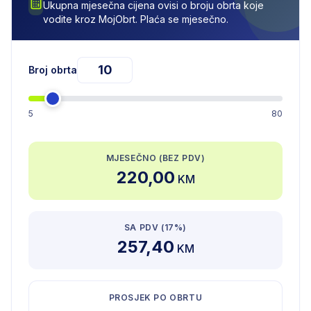
Ukupna mjesečna cijena ovisi o broju obrta koje
vodite kroz MojObrt. Plaća se mjesečno.
Broj obrta
5
80
MJESEČNO (BEZ PDV)
220,00
KM
SA PDV (17%)
257,40
KM
PROSJEK PO OBRTU