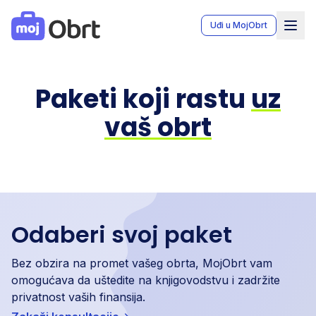
MojObrt - Moj Obrt aplikacija za vođenje knjiga obrta u Bo
Uđi u MojObrt
Paketi koji rastu
uz
vaš obrt
Odaberi svoj paket
Bez obzira na promet vašeg obrta, MojObrt vam
omogućava da uštedite na knjigovodstvu i zadržite
privatnost vaših finansija.