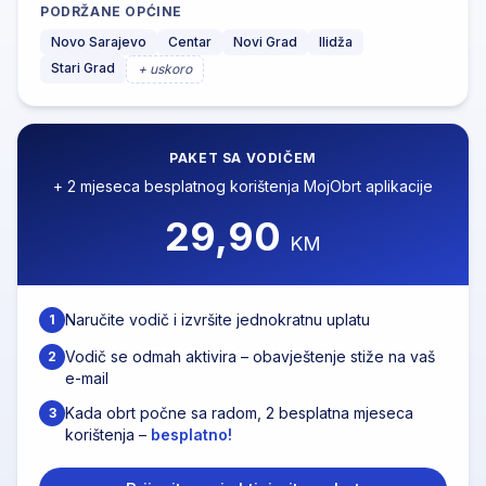
PODRŽANE OPĆINE
Novo Sarajevo
Centar
Novi Grad
Ilidža
Stari Grad
+ uskoro
PAKET SA VODIČEM
+ 2 mjeseca besplatnog korištenja MojObrt aplikacije
29,90
KM
Naručite vodič i izvršite jednokratnu uplatu
1
Vodič se odmah aktivira – obavještenje stiže na vaš
2
e-mail
Kada obrt počne sa radom, 2 besplatna mjeseca
3
korištenja –
besplatno!