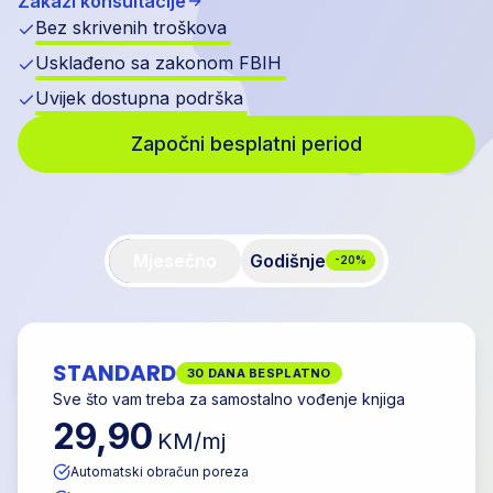
Zakaži konsultacije
Bez skrivenih troškova
Usklađeno sa zakonom FBIH
Uvijek dostupna podrška
Započni besplatni period
Mjesečno
Godišnje
-20%
STANDARD
30 DANA BESPLATNO
Sve što vam treba za samostalno vođenje knjiga
29,90
KM/mj
Automatski obračun poreza