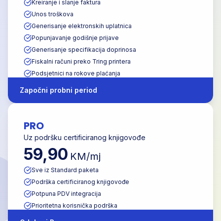
Kreiranje i slanje faktura
Unos troškova
Generisanje elektronskih uplatnica
Popunjavanje godišnje prijave
Generisanje specifikacija doprinosa
Fiskalni računi preko Tring printera
Podsjetnici na rokove plaćanja
Započni probni period
PRO
Uz podršku certificiranog knjigovođe
59,90
KM/mj
Sve iz Standard paketa
Podrška certificiranog knjigovođe
Potpuna PDV integracija
Prioritetna korisnička podrška