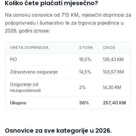
Koliko ćete plaćati mjesečno?
Na osnovu osnovice od 715 KM, mjesečni doprinosi za
poljoprivredu i šumarstvo te za trgovca pojedinca u
2026. godini iznose:
VRSTA DOPRINOSA
STOPA
IZNOS
PIO
19,5%
139,43 KM
Zdravstveno osiguranje
14,5%
103,67 KM
Osiguranje od
2%
14,30 KM
nezaposlenosti
Ukupno
36%
257,40 KM
Osnovice za sve kategorije u 2026.