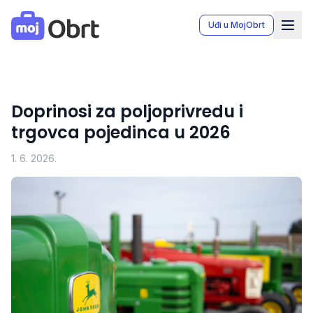
MojObrt - Moj Obrt aplikacija za vođenje knjiga obrta u Bo
Uđi u MojObrt
Doprinosi za poljoprivredu i
trgovca pojedinca u 2026
1. 6. 2026.