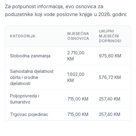
Za potpunost informacija, evo osnovica za
poduzetnike koji vode poslovne knjige u 2026. godini:
UKUPNI
MJESEČNA
KATEGORIJA
MJESEČNI
OSNOVICA
DOPRINOSI
2.710,00
Slobodna zanimanja
975,60 KM
KM
Samostalna djelatnost
1.602,00
obrta i srodne
576,72 KM
KM
djelatnosti
Poljoprivreda i
715,00 KM
257,40 KM
šumarstvo
Trgovac pojedinac
715,00 KM
257,40 KM