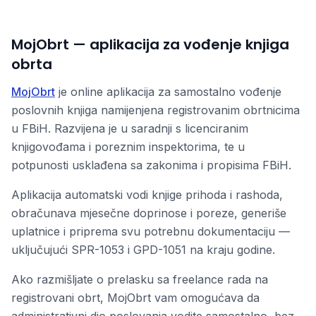
MojObrt — aplikacija za vođenje knjiga
obrta
MojObrt
je online aplikacija za samostalno vođenje
poslovnih knjiga namijenjena registrovanim obrtnicima
u FBiH. Razvijena je u saradnji s licenciranim
knjigovođama i poreznim inspektorima, te u
potpunosti usklađena sa zakonima i propisima FBiH.
Aplikacija automatski vodi knjige prihoda i rashoda,
obračunava mjesečne doprinose i poreze, generiše
uplatnice i priprema svu potrebnu dokumentaciju —
uključujući SPR-1053 i GPD-1051 na kraju godine.
Ako razmišljate o prelasku sa freelance rada na
registrovani obrt, MojObrt vam omogućava da
administrativni dio poslovanja vodite samostalno, bez