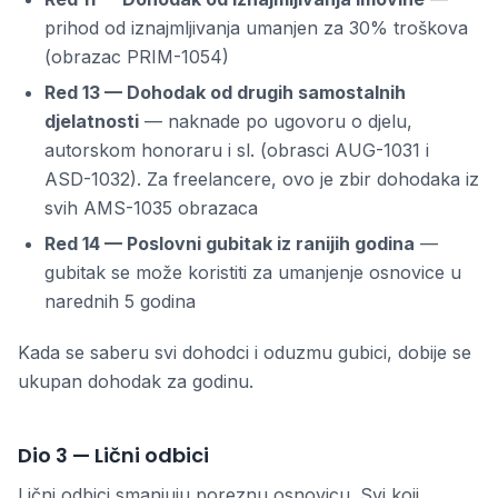
prihod od iznajmljivanja umanjen za 30% troškova
(obrazac PRIM-1054)
Red 13 — Dohodak od drugih samostalnih
djelatnosti
— naknade po ugovoru o djelu,
autorskom honoraru i sl. (obrasci AUG-1031 i
ASD-1032). Za freelancere, ovo je zbir dohodaka iz
svih AMS-1035 obrazaca
Red 14 — Poslovni gubitak iz ranijih godina
—
gubitak se može koristiti za umanjenje osnovice u
narednih 5 godina
Kada se saberu svi dohodci i oduzmu gubici, dobije se
ukupan dohodak za godinu.
Dio 3 — Lični odbici
Lični odbici smanjuju poreznu osnovicu. Svi koji