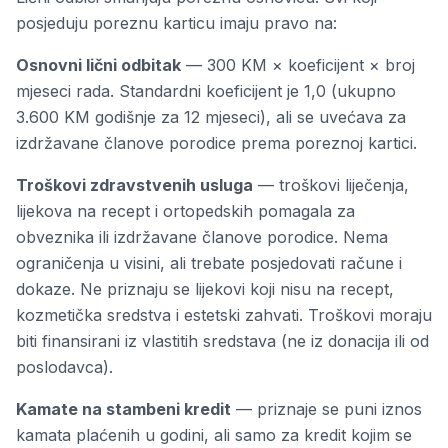
posjeduju poreznu karticu imaju pravo na:
Osnovni lični odbitak
— 300 KM × koeficijent × broj
mjeseci rada. Standardni koeficijent je 1,0 (ukupno
3.600 KM godišnje za 12 mjeseci), ali se uvećava za
izdržavane članove porodice prema poreznoj kartici.
Troškovi zdravstvenih usluga
— troškovi liječenja,
lijekova na recept i ortopedskih pomagala za
obveznika ili izdržavane članove porodice. Nema
ograničenja u visini, ali trebate posjedovati račune i
dokaze. Ne priznaju se lijekovi koji nisu na recept,
kozmetička sredstva i estetski zahvati. Troškovi moraju
biti finansirani iz vlastitih sredstava (ne iz donacija ili od
poslodavca).
Kamate na stambeni kredit
— priznaje se puni iznos
kamata plaćenih u godini, ali samo za kredit kojim se