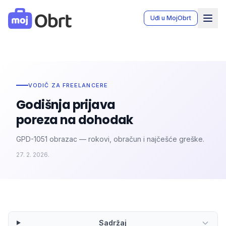
MojObrt - Moj Obrt aplikacija za vođenje knjiga obrta u Bo
Uđi u MojObrt
VODIČ ZA FREELANCERE
Godišnja prijava
poreza na dohodak
GPD-1051 obrazac — rokovi, obračun i najčešće greške.
27. 2. 2026.
Sadržaj