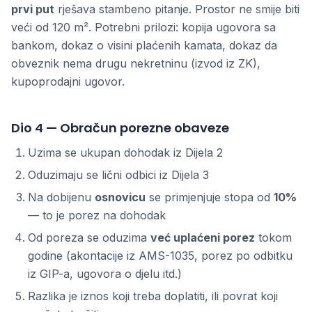
prvi put
rješava stambeno pitanje. Prostor ne smije biti
veći od 120 m². Potrebni prilozi: kopija ugovora sa
bankom, dokaz o visini plaćenih kamata, dokaz da
obveznik nema drugu nekretninu (izvod iz ZK),
kupoprodajni ugovor.
Dio 4 — Obračun porezne obaveze
Uzima se ukupan dohodak iz Dijela 2
Oduzimaju se lični odbici iz Dijela 3
Na dobijenu
osnovicu
se primjenjuje stopa od
10%
— to je porez na dohodak
Od poreza se oduzima
već uplaćeni porez
tokom
godine (akontacije iz AMS-1035, porez po odbitku
iz GIP-a, ugovora o djelu itd.)
Razlika je iznos koji treba doplatiti, ili povrat koji