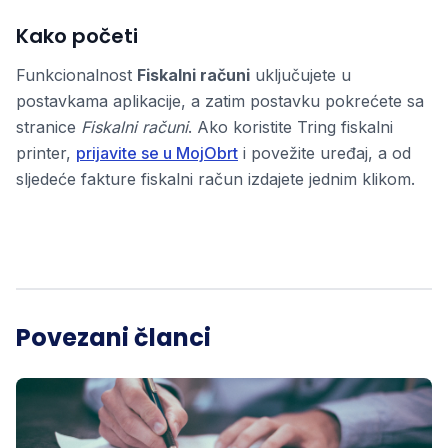
Kako početi
Funkcionalnost
Fiskalni računi
uključujete u
postavkama aplikacije, a zatim postavku pokrećete sa
stranice
Fiskalni računi
. Ako koristite Tring fiskalni
printer,
prijavite se u MojObrt
i povežite uređaj, a od
sljedeće fakture fiskalni račun izdajete jednim klikom.
Povezani članci