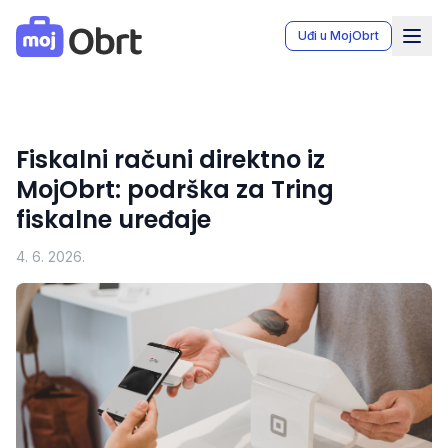
MojObrt - Moj Obrt aplikacija za vođenje knjiga obrta u Bo
Uđi u MojObrt
Fiskalni računi direktno iz
MojObrt: podrška za Tring
fiskalne uređaje
4. 6. 2026.