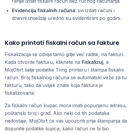
ranije izdat fiskalni račun bez ručnog računanja.
Evidencija fiskalnih računa
: svi izdati računi i
dnevni izvještaji uredno su evidentirani po godini.
Kako printati fiskalni račun sa fakture
Fiskalizacija se odvija tamo gdje već radite, na fakturi.
Kada otvorite fakturu, kliknete na
Fiskalizuj
, a
MojObrt šalje podatke Tring printeru i štampa fiskalni
račun. Broj fiskalnog računa se automatski veže za tu
fakturu, tako da uvijek znate koja faktura je
fiskalizovana.
Za fiskalni račun kupac mora imati popunjenu adresu,
poštanski broj i grad. Ako neki od tih podataka
nedostaje, MojObrt će vas upozoriti prije štampanja da
dopunite podatke kupca, kako račun ne bi bio