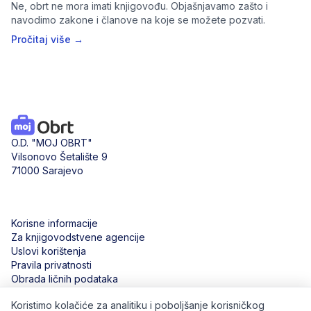
Ne, obrt ne mora imati knjigovođu. Objašnjavamo zašto i
navodimo zakone i članove na koje se možete pozvati.
Pročitaj više →
O.D. "MOJ OBRT"
Vilsonovo Šetalište 9
71000 Sarajevo
Korisne informacije
Za knjigovodstvene agencije
Uslovi korištenja
Pravila privatnosti
Obrada ličnih podataka
Koristimo kolačiće za analitiku i poboljšanje korisničkog