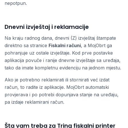
nepotpun.
Dnevni izvještaj i reklamacije
Na kraju radnog dana, dnevni (Z) izvještaj štampate
direktno sa stranice
Fiskalni računi
, a MojObrt ga
pohranjuje uz ostale izvještaje. Kod prve postavke
aplikacija povuče i ranije dnevne izvještaje sa uređaja,
tako da imate kompletnu evidenciju na jednom mjestu.
Ako je potrebno reklamirati ili stornirati već izdat
račun, to radite iz aplikacije. MojObrt automatski
provjerava i po potrebi dopunjava stanje na uređaju,
pa izdaje reklamirani račun.
Šta vam treba za Tring fiskalni printer