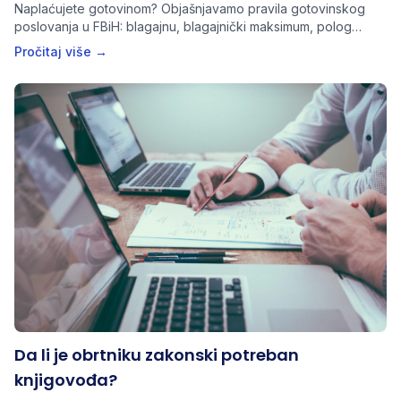
Naplaćujete gotovinom? Objašnjavamo pravila gotovinskog
poslovanja u FBiH: blagajnu, blagajnički maksimum, polog
pazara i dokumente koje obrt mora imati.
Pročitaj više →
Da li je obrtniku zakonski potreban
knjigovođa?