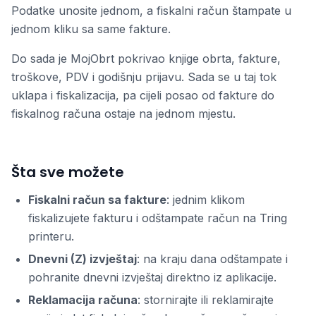
Podatke unosite jednom, a fiskalni račun štampate u
jednom kliku sa same fakture.
Do sada je MojObrt pokrivao knjige obrta, fakture,
troškove, PDV i godišnju prijavu. Sada se u taj tok
uklapa i fiskalizacija, pa cijeli posao od fakture do
fiskalnog računa ostaje na jednom mjestu.
Šta sve možete
Fiskalni račun sa fakture
: jednim klikom
fiskalizujete fakturu i odštampate račun na Tring
printeru.
Dnevni (Z) izvještaj
: na kraju dana odštampate i
pohranite dnevni izvještaj direktno iz aplikacije.
Reklamacija računa
: stornirajte ili reklamirajte