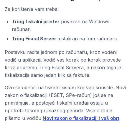
Za korištenje vam treba:
Tring fiskalni printer
povezan na Windows
računar,
Tring Fiscal Server
instaliran na tom računaru.
Postavku radite jednom po računaru, kroz vođeni
vodič u aplikaciji. Vodič vas korak po korak provede
kroz pripremu Tring Fiscal Servera, a nakon toga je
fiskalizacija samo jedan klik sa fakture.
Ovo se odnosi na fiskalni sistem koji već koristite. Novi
zakon o fiskalizaciji (ESET, SPe-račun) još se ne
primjenjuje, a postojeći fiskalni uređaji ostaju u
upotrebi tokom prijelaznog perioda. Više o tome
pišemo u vodiču
Novi zakon o fiskalizaciji i vaš obrt
.