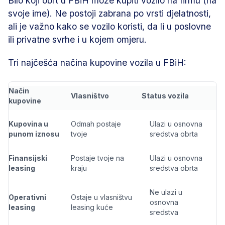
Bilo koji obrt u FBiH može kupiti vozilo na firmu (na
svoje ime). Ne postoji zabrana po vrsti djelatnosti,
ali je važno kako se vozilo koristi, da li u poslovne
ili privatne svrhe i u kojem omjeru.
Tri najčešća načina kupovine vozila u FBiH:
Način
Vlasništvo
Status vozila
kupovine
Kupovina u
Odmah postaje
Ulazi u osnovna
punom iznosu
tvoje
sredstva obrta
Finansijski
Postaje tvoje na
Ulazi u osnovna
leasing
kraju
sredstva obrta
Ne ulazi u
Operativni
Ostaje u vlasništvu
osnovna
leasing
leasing kuće
sredstva