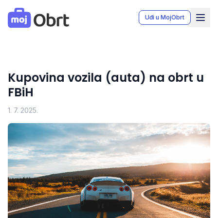
MojObrt - Moj Obrt aplikacija za vođenje knjiga obrta u Bo
Uđi u MojObrt
Kupovina vozila (auta) na obrt u
FBiH
1. 7. 2025.