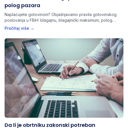
polog pazara
Naplaćujete gotovinom? Objašnjavamo pravila gotovinskog
poslovanja u FBiH: blagajnu, blagajnički maksimum, polog
pazara i dokumente koje obrt mora imati.
Pročitaj više →
Da li je obrtniku zakonski potreban